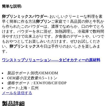
簡単な説明:
卵プリンミックスパウダー
- おいしいクリーミーな料理を素
早く簡単に作る方法
卵プリン
ご家庭で！高品質の卵と牛乳か
ら作られたこのパウダーは、濃厚でなめらか、口の中でとろ
けます。パウダーを水に混ぜ、加熱調理し、冷蔵庫で数時間
冷やすだけで出来上がりです。夕食後のデザートや、いつで
もおやつとしてお楽しみいただけます。ぜひお試しくださ
い。
卵プリンミックス
今日は手作りのおいしさを楽しみま
す。
ワンストップソリューション——タピオカティーの原材料
製品サポート:
卸売/OEM/ODM
OEM最小注文数量:
0.5～1トン
価格サポート：
EXW/FOB/CIF/DDP
ポート:
上海・広州
メールを送信する
製品詳細