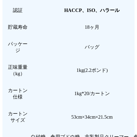
認証
HACCP、ISO、ハラール
貯蔵寿命
18ヶ月
パッケー
バッグ
ジ
正味重量
1kg(2.2ポンド)
（kg）
カートン
1kg*20/カートン
仕様
カートン
53cm×34cm×21.5cm
サイズ
白砂糖、食用ブドウ糖、非乳製品クリーマー、