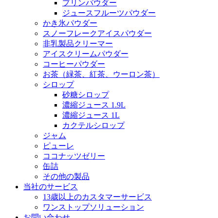
プリンパウダー
ジュースフルーツパウダー
かき氷パウダー
スノーフレークアイスパウダー
非乳製品クリーマー
アイスクリームパウダー
コーヒーパウダー
お茶（緑茶、紅茶、ウーロン茶）
シロップ
砂糖シロップ
濃縮ジュース 1.9L
濃縮ジュース 1L
カクテルシロップ
ジャム
ピューレ
ココナッツゼリー
缶詰
その他の製品
当社のサービス
13歳以上のカスタマーサービス
ワンストップソリューション
お問い合わせ