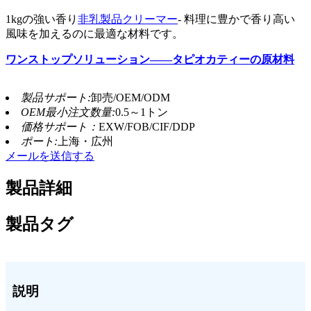
1kgの強い香り
非乳製品クリーマー
- 料理に豊かで香り高い
風味を加えるのに最適な材料です。
ワンストップソリューション——タピオカティーの原材料
製品サポート:
卸売/OEM/ODM
OEM最小注文数量:
0.5～1トン
価格サポート：
EXW/FOB/CIF/DDP
ポート:
上海・広州
メールを送信する
製品詳細
製品タグ
説明