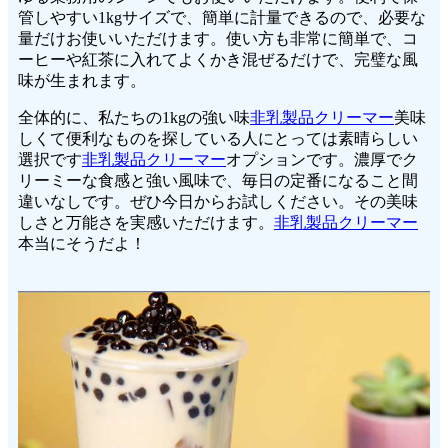
管しやすい1kgサイズで、簡単に計量できるので、必要な
量だけお使いいただけます。使い方も非常に簡単で、コ
ーヒーや紅茶に入れてよくかき混ぜるだけで、完璧な風
味が生まれます。
全体的に、私たちの1kgの強い味
非乳製品クリーマー
美味
しくて便利なものを探している人にとっては素晴らしい
選択です
非乳製品クリーマー
オプションです。濃厚でク
リーミーな食感と強い風味で、毎日の定番になること間
違いなしです。ぜひ今日からお試しください。その美味
しさと万能さを実感いただけます。
非乳製品クリーマー
本当にそうだよ！