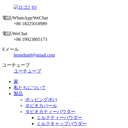
電話/WhatsApp/WeChat
+86 18225018989
電話/WeChat
+86 19923805173
Eメール
hengdun0@gmail.com
ユーチューブ
ユーチューブ
家
私たちについて
製品
ポッピングボバ
タピオカパール
タピオカティーパウダー
ミルクティーパウダー
ミルクキャップパウダー