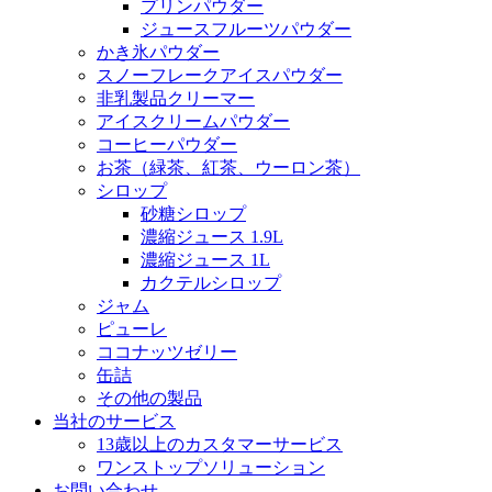
プリンパウダー
ジュースフルーツパウダー
かき氷パウダー
スノーフレークアイスパウダー
非乳製品クリーマー
アイスクリームパウダー
コーヒーパウダー
お茶（緑茶、紅茶、ウーロン茶）
シロップ
砂糖シロップ
濃縮ジュース 1.9L
濃縮ジュース 1L
カクテルシロップ
ジャム
ピューレ
ココナッツゼリー
缶詰
その他の製品
当社のサービス
13歳以上のカスタマーサービス
ワンストップソリューション
お問い合わせ