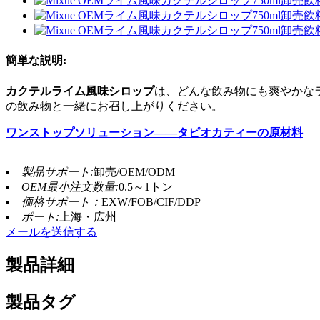
簡単な説明:
カクテルライム風味シロップ
は、どんな飲み物にも爽やかな
の飲み物と一緒にお召し上がりください。
ワンストップソリューション——タピオカティーの原材料
製品サポート:
卸売/OEM/ODM
OEM最小注文数量:
0.5～1トン
価格サポート：
EXW/FOB/CIF/DDP
ポート:
上海・広州
メールを送信する
製品詳細
製品タグ