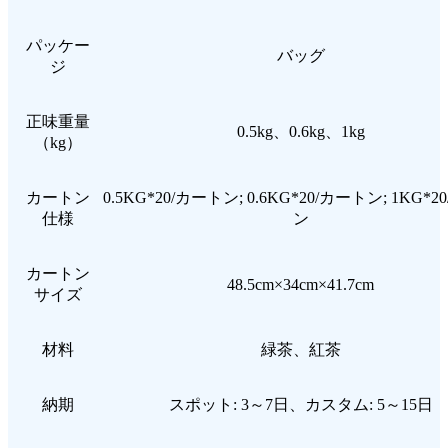
パッケー
バッグ
ジ
正味重量
0.5kg、0.6kg、1kg
（kg）
カートン
0.5KG*20/カートン; 0.6KG*20/カートン; 1KG*
仕様
ン
カートン
48.5cm×34cm×41.7cm
サイズ
材料
緑茶、紅茶
納期
スポット: 3～7日、カスタム: 5～15日