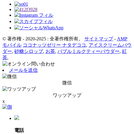
© 著作権 - 2020-2025 : 全著作権所有。
サイトマップ
-
AMP
モバイル
ココナッツゼリー ナタデココ
,
アイスクリームパウ
ダー
,
砂糖シロップ
,
お茶
,
バブルミルクティーパウダー
,
紅
茶
,
メールを送信
微信
ワッツアップ
x
電話