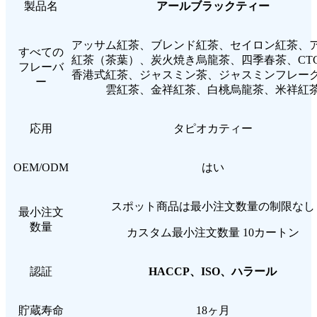
製品名
アールブラックティー
アッサム紅茶、ブレンド紅茶、セイロン紅茶、
すべての
紅茶（茶葉）、炭火焼き烏龍茶、四季春茶、CT
フレーバ
香港式紅茶、ジャスミン茶、ジャスミンフレー
ー
雲紅茶、金祥紅茶、白桃烏龍茶、米祥紅
応用
タピオカティー
OEM/ODM
はい
スポット商品は最小注文数量の制限なし
最小注文
数量
カスタム最小注文数量 10カートン
認証
HACCP、ISO、ハラール
貯蔵寿命
18ヶ月