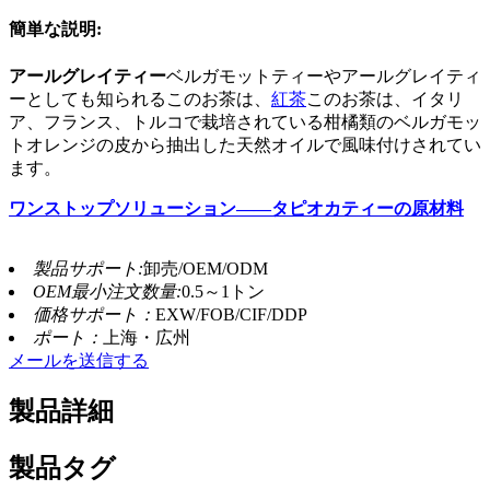
簡単な説明:
アールグレイティー
ベルガモットティーやアールグレイティ
ーとしても知られるこのお茶は、
紅茶
このお茶は、イタリ
ア、フランス、トルコで栽培されている柑橘類のベルガモッ
トオレンジの皮から抽出した天然オイルで風味付けされてい
ます。
ワンストップソリューション——タピオカティーの原材料
製品サポート:
卸売/OEM/ODM
OEM最小注文数量:
0.5～1トン
価格サポート：
EXW/FOB/CIF/DDP
ポート：
上海・広州
メールを送信する
製品詳細
製品タグ