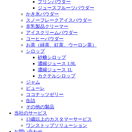
プリンパウダー
ジュースフルーツパウダー
かき氷パウダー
スノーフレークアイスパウダー
非乳製品クリーマー
アイスクリームパウダー
コーヒーパウダー
お茶（緑茶、紅茶、ウーロン茶）
シロップ
砂糖シロップ
濃縮ジュース 1.9L
濃縮ジュース 1L
カクテルシロップ
ジャム
ピューレ
ココナッツゼリー
缶詰
その他の製品
当社のサービス
13歳以上のカスタマーサービス
ワンストップソリューション
お問い合わせ