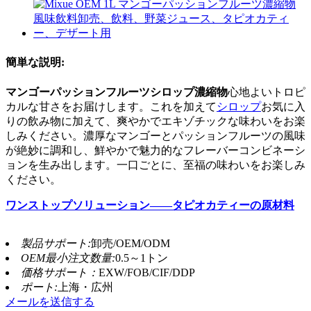
簡単な説明:
マンゴーパッションフルーツシロップ濃縮物
心地よいトロピ
カルな甘さをお届けします。これを加えて
シロップ
お気に入
りの飲み物に加えて、爽やかでエキゾチックな味わいをお楽
しみください。濃厚なマンゴーとパッションフルーツの風味
が絶妙に調和し、鮮やかで魅力的なフレーバーコンビネーシ
ョンを生み出します。一口ごとに、至福の味わいをお楽しみ
ください。
ワンストップソリューション——タピオカティーの原材料
製品サポート:
卸売/OEM/ODM
OEM最小注文数量:
0.5～1トン
価格サポート：
EXW/FOB/CIF/DDP
ポート:
上海・広州
メールを送信する