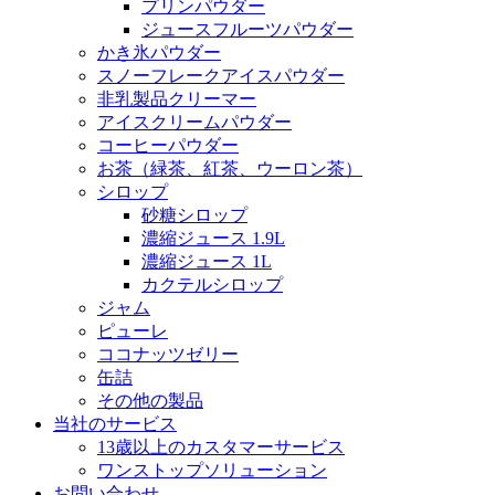
プリンパウダー
ジュースフルーツパウダー
かき氷パウダー
スノーフレークアイスパウダー
非乳製品クリーマー
アイスクリームパウダー
コーヒーパウダー
お茶（緑茶、紅茶、ウーロン茶）
シロップ
砂糖シロップ
濃縮ジュース 1.9L
濃縮ジュース 1L
カクテルシロップ
ジャム
ピューレ
ココナッツゼリー
缶詰
その他の製品
当社のサービス
13歳以上のカスタマーサービス
ワンストップソリューション
お問い合わせ