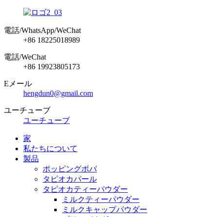
電話/WhatsApp/WeChat
+86 18225018989
電話/WeChat
+86 19923805173
Eメール
hengdun0@gmail.com
ユーチューブ
ユーチューブ
家
私たちについて
製品
ポッピングボバ
タピオカパール
タピオカティーパウダー
ミルクティーパウダー
ミルクキャップパウダー