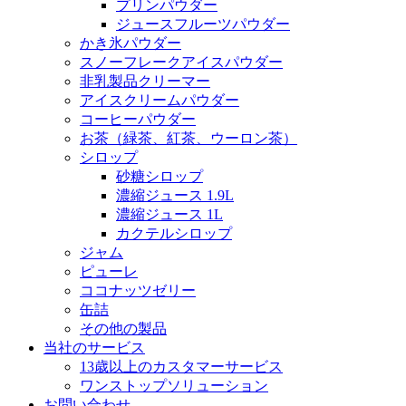
プリンパウダー
ジュースフルーツパウダー
かき氷パウダー
スノーフレークアイスパウダー
非乳製品クリーマー
アイスクリームパウダー
コーヒーパウダー
お茶（緑茶、紅茶、ウーロン茶）
シロップ
砂糖シロップ
濃縮ジュース 1.9L
濃縮ジュース 1L
カクテルシロップ
ジャム
ピューレ
ココナッツゼリー
缶詰
その他の製品
当社のサービス
13歳以上のカスタマーサービス
ワンストップソリューション
お問い合わせ