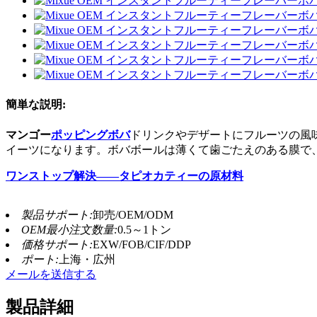
簡単な説明:
マンゴー
ポッピングボバ
ドリンクやデザートにフルーツの風
イーツになります。ボバボールは薄くて歯ごたえのある膜で
ワンストップ
解決
——タピオカティーの原材料
製品サポート:
卸売/OEM/ODM
OEM最小注文数量:
0.5～1トン
価格サポート:
EXW/FOB/CIF/DDP
ポート:
上海・広州
メールを送信する
製品詳細