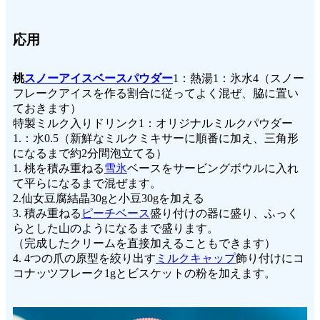
応用
桃
スノーアイスベースパウダー
1：熱湯1：氷水4（スノー
フレークアイスを作る割合に従ってよく混ぜ、脇に置い
ておきます）
特製ミルク入りドリンク1：オリジナルミルクパウダー
1.：水0.5（新鮮なミルクミキサーに順番に加え、三角形
になるまで約2分間泡立てる）
1. 桃を積み重ねる
雪氷
ベースをサービングボウルに入れ
て平らになるまで混ぜます。
2.仙女豆腐結晶30gと小豆30gを加える
3. 積み重ねる
ピーチベース
盛り付けの器に盛り、ふっく
らとした山のようになるまで盛ります。
（完成したクリームを直接加えることもできます）
4. 4つの爪の原型を絞り出す
ミルクキャップ
飾り付けにコ
コナッツフレーク1gとビスケットの粉を加えます。